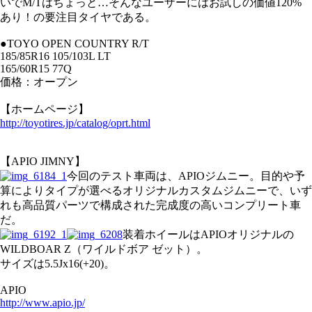
いでM/Tはちょっと…そんなユーザーにはお試しの価値120%
あり！の要注目タイヤである。
●TOYO OPEN COUNTRY R/T
185/85R16 105/103L LT
165/60R15 77Q
価格：オープン
【ホームページ】
http://toyotires.jp/catalog/oprt.html
【APIO JIMNY】
今回のテスト車両は、APIOジムニー。目的や予
算によりタイプが選べるオリジナルカスタムジムニーで、いず
れも高品質パーツで構成された完成度の高いコンプリート車
だ。
装着ホイールはAPIOオリジナルの
WILDBOAR Z（ワイルドボア ゼット）。
サイズは5.5Jx16(+20)。
APIO
http://www.apio.jp/