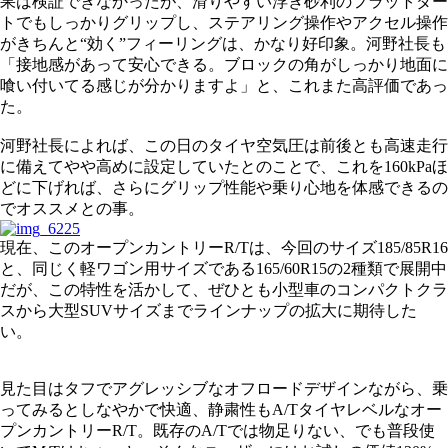
果は検証できなかったが、滑りやすい浮き砂利のフラットダー
トでもしっかりグリップし、ステアリング操作やアクセル操作
がきちんと“効く”フィーリングは、かなり好印象。河野社長も
「接地感があって安心できる。ブロックの角がしっかり地面に
喰い付いてる感じが分かりますよ」と、これまた高評価であっ
た。
河野社長によれば、この日のタイヤ空気圧は前後とも高速走行
に備えてやや高めに設定していたとのことで、これを160kPaほ
どに下げれば、さらにグリップ性能や乗り心地を体感できるの
でオススメとの事。
現在、このオープンカントリーR/Tは、今回のサイズ185/85R16
と、同じく軽ワゴン用サイズである165/60R15の2種類で展開中
だが、この特性を活かして、ぜひとも小型車のコンパクトクラ
スから大型SUVサイズまでラインナップの拡大に期待した
い。
見た目はタフでアグレッシブなオフロードデザインながら、乗
ってみるとしなやかで快適、静粛性もA/Tタイヤレベルなオー
プンカントリーR/T。既存のA/Tでは物足りない、でも普段使