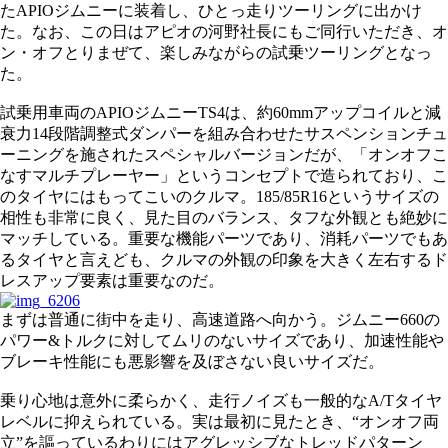
たAPIOジムニーに装着し、ひとっ走りツーリングに出かけ
た。なお、この日はアピオの河野社長にもご同行いただき、オ
ン・オフとりまぜて、楽しみながらの試乗ツーリングとなっ
た。
試乗用車両のAPIOジムニーTS4は、約60mmアップコイルと減
衰力14段階調整式ダンパーを組み合わせたサスペンションチュ
ーニングを施されたスペシャルバージョンだが、「オンオフこ
なすマルチプレーヤー」というコンセプトで造られており、こ
のタイヤにはもってこいのクルマ。185/85R16というサイズの
相性も非常に良く、見た目のバランス、タフな外観とも絶妙に
マッチしている。重要な機能パーツであり、消耗パーツでもあ
るタイヤと言えども、クルマの外観の印象を大きく左右するド
レスアップ要素は重要なのだ。
まずは普通に街中を走り、高速道路へ向かう。ジムニー660の
パワー&トルクに対してムリのないサイズであり、加速性能や
ブレーキ性能にも悪影響を及ぼさない良いサイズだ。
乗り心地は意外に柔らかく、走行ノイズも一般的なA/Tタイヤ
レベルに抑えられている。実は最初に見たとき、“オンオフ両
立”を謳っているわりにはアグレッシブなトレッドパターン