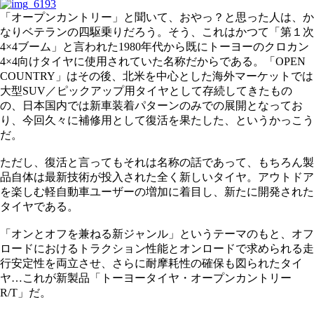
「オープンカントリー」と聞いて、おやっ？と思った人は、か
なりベテランの四駆乗りだろう。そう、これはかつて「第１次
4×4ブーム」と言われた1980年代から既にトーヨーのクロカン
4×4向けタイヤに使用されていた名称だからである。「OPEN
COUNTRY」はその後、北米を中心とした海外マーケットでは
大型SUV／ピックアップ用タイヤとして存続してきたもの
の、日本国内では新車装着パターンのみでの展開となってお
り、今回久々に補修用として復活を果たした、というかっこう
だ。
ただし、復活と言ってもそれは名称の話であって、もちろん製
品自体は最新技術が投入された全く新しいタイヤ。アウトドア
を楽しむ軽自動車ユーザーの増加に着目し、新たに開発された
タイヤである。
「オンとオフを兼ねる新ジャンル」というテーマのもと、オフ
ロードにおけるトラクション性能とオンロードで求められる走
行安定性を両立させ、さらに耐摩耗性の確保も図られたタイ
ヤ…これが新製品「トーヨータイヤ・オープンカントリー
R/T」だ。