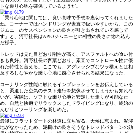
トな乗り心地を確保しているようだ。
「乗り心地に関しては、良い意味で予想を裏切ってくれました
ね。コーナーではハンドリングが素直で扱いやすいから、この
ジムニーのサスペンションの良さが引き出されている感じで
す」と、河野社長はAPIOジムニーとの相性の良さに惚れ込ん
だ様子。
トレッドは見た目どおり剛性が高く、アスファルトへの喰い付
きも良好。河野社長の言葉どおり、素直でコントロール性に優
れた特性と言える。ここでも、アグレッシブなツラ構えとは相
反するしなやかな乗り心地に感心させられる結果になった。
コーナリング性能に触れるインプレッションをお伝えしている
と、緊迫した空気のテスト走行を想像させてしまうかも知れな
いが、実際は、ソフトな乗り心地と安定した走りが可能なた
め、自然と快適でリラックスしたドライビングになり、終始の
んびりとツーリングを楽しめた。
最後にフラットダートの林道に立ち寄る。天候に恵まれ、泥濘
地がなかったため、泥捌けの良さそうなトレッドパターンの効