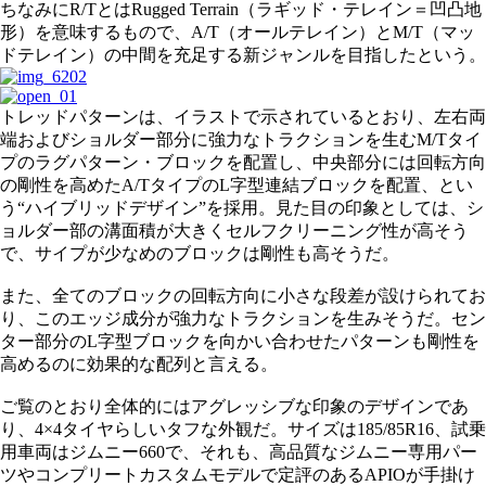
ちなみにR/TとはRugged Terrain（ラギッド・テレイン＝凹凸地
形）を意味するもので、A/T（オールテレイン）とM/T（マッ
ドテレイン）の中間を充足する新ジャンルを目指したという。
トレッドパターンは、イラストで示されているとおり、左右両
端およびショルダー部分に強力なトラクションを生むM/Tタイ
プのラグパターン・ブロックを配置し、中央部分には回転方向
の剛性を高めたA/TタイプのL字型連結ブロックを配置、とい
う“ハイブリッドデザイン”を採用。見た目の印象としては、シ
ョルダー部の溝面積が大きくセルフクリーニング性が高そう
で、サイプが少なめのブロックは剛性も高そうだ。
また、全てのブロックの回転方向に小さな段差が設けられてお
り、このエッジ成分が強力なトラクションを生みそうだ。セン
ター部分のL字型ブロックを向かい合わせたパターンも剛性を
高めるのに効果的な配列と言える。
ご覧のとおり全体的にはアグレッシブな印象のデザインであ
り、4×4タイヤらしいタフな外観だ。サイズは185/85R16、試乗
用車両はジムニー660で、それも、高品質なジムニー専用パー
ツやコンプリートカスタムモデルで定評のあるAPIOが手掛け