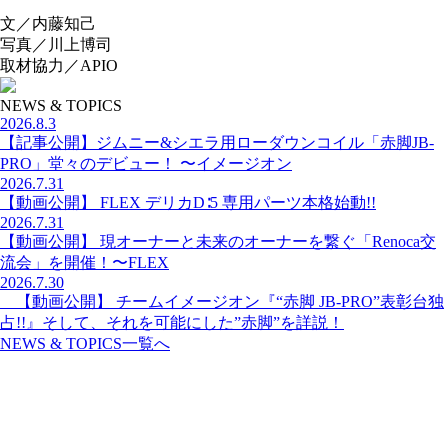
文／内藤知己
写真／川上博司
取材協力／APIO
NEWS & TOPICS
2026.8.3
【記事公開】ジムニー&シエラ用ローダウンコイル「赤脚JB-
PRO」堂々のデビュー！ 〜イメージオン
2026.7.31
【動画公開】 FLEX デリカD∶5 専用パーツ本格始動!!
2026.7.31
【動画公開】 現オーナーと未来のオーナーを繋ぐ「Renoca交
流会」を開催！〜FLEX
2026.7.30
【動画公開】 チームイメージオン『“赤脚 JB-PRO”表彰台独
占!!』そして、それを可能にした”赤脚”を詳説！
NEWS & TOPICS一覧へ