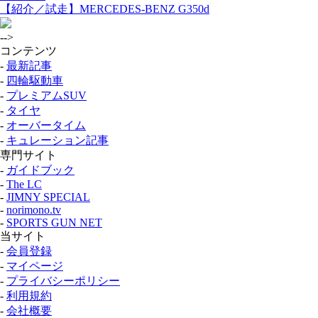
【紹介／試走】MERCEDES-BENZ G350d
-->
コンテンツ
-
最新記事
-
四輪駆動車
-
プレミアムSUV
-
タイヤ
-
オーバータイム
-
キュレーション記事
専門サイト
-
ガイドブック
-
The LC
-
JIMNY SPECIAL
-
norimono.tv
-
SPORTS GUN NET
当サイト
-
会員登録
-
マイページ
-
プライバシーポリシー
-
利用規約
-
会社概要