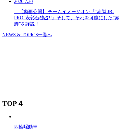
2026.7.30
【動画公開】 チームイメージオン『“赤脚 JB-
PRO”表彰台独占!!』そして、それを可能にした”赤
脚”を詳説！
NEWS & TOPICS一覧へ
TOP４
四輪駆動車