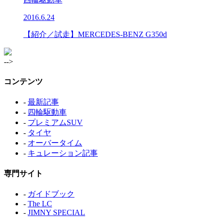
2016.6.24
【紹介／試走】MERCEDES-BENZ G350d
-->
コンテンツ
-
最新記事
-
四輪駆動車
-
プレミアムSUV
-
タイヤ
-
オーバータイム
-
キュレーション記事
専門サイト
-
ガイドブック
-
The LC
-
JIMNY SPECIAL