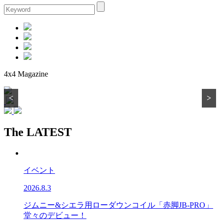
4x4 Magazine
【紹介／試走】プジョー3008
Rubber Sole：BRIDGESTONE ALENZA 001
【イベントレポート】JOAフェスティバル2017
【紹介／試走】SUBARU XV 2.0i & 1.6i
オフロード・ドライビング講座 VOL.4
パーツ最前線：DIXCEL スリットブレーキローター
<
>
The LATEST
イベント
2026.8.3
ジムニー&シエラ用ローダウンコイル「赤脚JB-PRO」
堂々のデビュー！