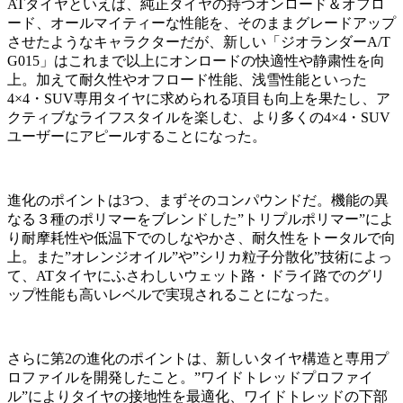
ATタイヤといえば、純正タイヤの持つオンロード＆オフロ
ード、オールマイティーな性能を、そのままグレードアップ
させたようなキャラクターだが、新しい「ジオランダーA/T
G015」はこれまで以上にオンロードの快適性や静粛性を向
上。加えて耐久性やオフロード性能、浅雪性能といった
4×4・SUV専用タイヤに求められる項目も向上を果たし、ア
クティブなライフスタイルを楽しむ、より多くの4×4・SUV
ユーザーにアピールすることになった。
進化のポイントは3つ、まずそのコンパウンドだ。機能の異
なる３種のポリマーをブレンドした”トリプルポリマー”によ
り耐摩耗性や低温下でのしなやかさ、耐久性をトータルで向
上。また”オレンジオイル”や”シリカ粒子分散化”技術によっ
て、ATタイヤにふさわしいウェット路・ドライ路でのグリ
ップ性能も高いレベルで実現されることになった。
さらに第2の進化のポイントは、新しいタイヤ構造と専用プ
ロファイルを開発したこと。”ワイドトレッドプロファイ
ル”によりタイヤの接地性を最適化、ワイドトレッドの下部