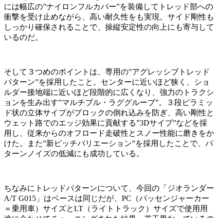
には幅広の”ナイロンフルカバー”を装備してトレッド部への
衝撃を受け止めながら、高い耐久性をも実現。サイド剛性も
しっかり確保されることで、操縦安定性の向上にも寄与して
いるのだ。
そして３つめのポイントは、専用の”アグレッシブトレッド
パターン”を採用したこと。センターに近いほど狭く、ショ
ルダー接地端に近いほど段階的に広くなり、強力のトラクシ
ョンを生み出す”マルチブル・ラググルーブ”。３段ピラミッ
ド状の立体サイプがブロックの倒れ込みを防ぎ、高い剛性と
ウェット路でのエッジ効果に貢献する”3Dサイプ”などを採
用し、従来からのオフロード走破性とスノー性能に磨きをか
けた。また”新ピッチバリエーション”を採用したことで、パ
ターンノイズの低減にも成功している。
ちなみにトレッドパターンについて、今回の「ジオランダー
A/T G015」はベースは同じだが、PC（パッセンジャーカー
＝乗用車）サイズとLT（ライトトラック）サイズで使用用