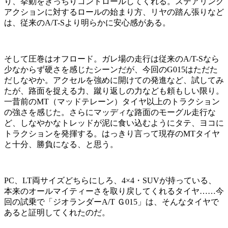
り、挙動をきっちりコントロールしてくれる。ステアリング
アクションに対するロールの始まり方、リヤの踏ん張りなど
は、従来のA/T-Sより明らかに安心感がある。
そして圧巻はオフロード。ガレ場の走行は従来のA/T-Sなら
少なからず硬さを感じたシーンだが、今回のG015はただた
だしなやか。アクセルを強めに開けての発進など、試してみ
たが、路面を捉える力、蹴り返しの力なども頼もしい限り。
一昔前のMT（マッドテレーン）タイヤ以上のトラクション
の強さを感じた。さらにマッディな路面のモーグル走行な
ど、しなやかなトレッドが泥に食い込むようにタテ、ヨコに
トラクションを発揮する。はっきり言って現存のMTタイヤ
と十分、勝負になる、と思う。
PC、LT両サイズどちらにしろ、4×4・SUVが持っている、
本来のオールマイティーさを取り戻してくれるタイヤ……今
回の試乗で「ジオランダーA/T Ｇ015」は、そんなタイヤで
あると証明してくれたのだ。