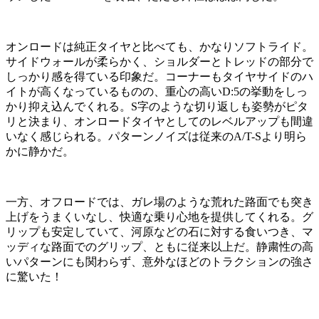
オンロードは純正タイヤと比べても、かなりソフトライド。
サイドウォールが柔らかく、ショルダーとトレッドの部分で
しっかり感を得ている印象だ。コーナーもタイヤサイドのハ
イトが高くなっているものの、重心の高いD:5の挙動をしっ
かり抑え込んでくれる。S字のような切り返しも姿勢がピタ
リと決まり、オンロードタイヤとしてのレベルアップも間違
いなく感じられる。パターンノイズは従来のA/T-Sより明ら
かに静かだ。
一方、オフロードでは、ガレ場のような荒れた路面でも突き
上げをうまくいなし、快適な乗り心地を提供してくれる。グ
リップも安定していて、河原などの石に対する食いつき、マ
ッディな路面でのグリップ、ともに従来以上だ。静粛性の高
いパターンにも関わらず、意外なほどのトラクションの強さ
に驚いた！