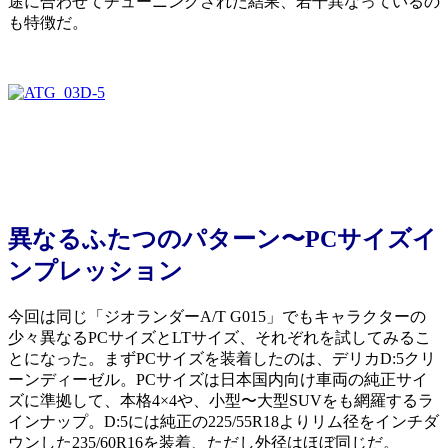
途に合わせてチューニングされた結果、若干異なっているの
も特徴だ。
異なるふたつのパターン〜PCサイズイ
ンプレッション
今回は同じ「ジオランダーA/T G015」でもキャラクターの
少々異なるPCサイズとLTサイズ、それぞれを試してみるこ
とになった。まずPCサイズを装着したのは、デリカD:5クリ
ーンディーゼル。PCサイズは日本国内向け車両の純正サイ
ズに準拠して、本格4×4や、小型〜大型SUVをも網羅するラ
インナップ。D:5には純正の225/55R18よりリム径をインチダ
ウンした235/60R16を装着、ただし外径はほぼ同じだ。