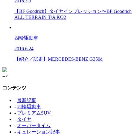
2016.3.3
【BF Goodrich】タイヤインプレッション〜BF Goodrich
ALL-TERRAIN T/A KO2
四輪駆動車
2016.6.24
【紹介／試走】MERCEDES-BENZ G350d
-->
コンテンツ
-
最新記事
-
四輪駆動車
-
プレミアムSUV
-
タイヤ
-
オーバータイム
-
キュレーション記事