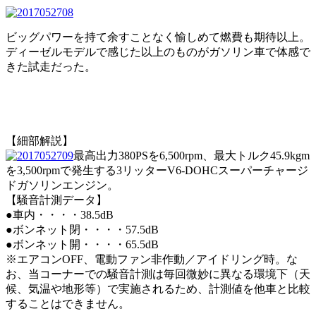
ビッグパワーを持て余すことなく愉しめて燃費も期待以上。
ディーゼルモデルで感じた以上のものがガソリン車で体感で
きた試走だった。
【細部解説】
最高出力380PSを6,500rpm、最大トルク45.9kgm
を3,500rpmで発生する3リッターV6-DOHCスーパーチャージ
ドガソリンエンジン。
【騒音計測データ】
●車内・・・・38.5dB
●ボンネット閉・・・・57.5dB
●ボンネット開・・・・65.5dB
※エアコンOFF、電動ファン非作動／アイドリング時。な
お、当コーナーでの騒音計測は毎回微妙に異なる環境下（天
候、気温や地形等）で実施されるため、計測値を他車と比較
することはできません。