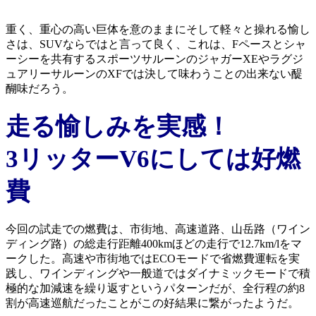
重く、重心の高い巨体を意のままにそして軽々と操れる愉し
さは、SUVならではと言って良く、これは、Fペースとシャ
ーシーを共有するスポーツサルーンのジャガーXEやラグジ
ュアリーサルーンのXFでは決して味わうことの出来ない醍
醐味だろう。
走る愉しみを実感！
3リッターV6にしては好燃
費
今回の試走での燃費は、市街地、高速道路、山岳路（ワイン
ディング路）の総走行距離400kmほどの走行で12.7km/lをマ
ークした。高速や市街地ではECOモードで省燃費運転を実
践し、ワインディングや一般道ではダイナミックモードで積
極的な加減速を繰り返すというパターンだが、全行程の約8
割が高速巡航だったことがこの好結果に繋がったようだ。