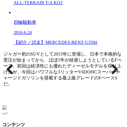
ALL-TERRAIN T/A KO2
四輪駆動車
2016.6.24
【紹介／試走】MERCEDES-BENZ G350d
本格的な
ジャガー初のSUVとして2015年に登場し、日本で本格
るFペ
受注が始まってから、ほぼ1年が経過しようとしている
採り上
ース。前回は経済性にも優れたディーゼルモデルを採
パーチ
げたが、今回はパワフルな3リッターV6DOHCスーパー
<
>
スS
ャージドガソリンを搭載する最上級グレードのFペース
だ。
-->
コンテンツ