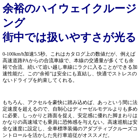
余裕のハイウェイクルージ
ング
街中では扱いやすさが光る
0-100km/h加速5.5秒。これはカタログ上の数値だが、例えば
高速道路PAからの合流車線で、本線の交通量が多くても余
裕で合流、続いて追い越し車線にラクに入ることができる加
速性能だ。この“余裕”は安全にも直結し、快適でストレスの
ないドライブを約束してくれる。
もちろん、アクセルを豪快に踏み込めば、あっという間に法
定速度を超えるので、自制心はディーゼルモデルよりも多め
に必要。しっかりと路面を捉え、安定感に優れた脚まわりは
かなりの高速域でも乗員に恐怖感を与えない。高速巡航は安
全な速度に設定し、全車標準装備のアダプティブクルーズコ
ントロールを活かした先行車追従がオススメだ。