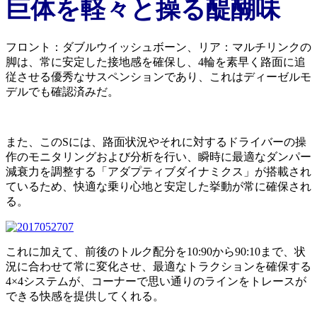
巨体を軽々と操る醍醐味
フロント：ダブルウイッシュボーン、リア：マルチリンクの
脚は、常に安定した接地感を確保し、4輪を素早く路面に追
従させる優秀なサスペンションであり、これはディーゼルモ
デルでも確認済みだ。
また、このSには、路面状況やそれに対するドライバーの操
作のモニタリングおよび分析を行い、瞬時に最適なダンパー
減衰力を調整する「アダプティブダイナミクス」が搭載され
ているため、快適な乗り心地と安定した挙動が常に確保され
る。
これに加えて、前後のトルク配分を10:90から90:10まで、状
況に合わせて常に変化させ、最適なトラクションを確保する
4×4システムが、コーナーで思い通りのラインをトレースが
できる快感を提供してくれる。