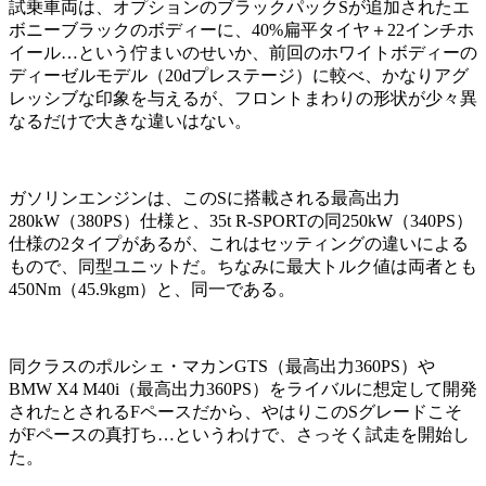
試乗車両は、オプションのブラックパックSが追加されたエ
ボニーブラックのボディーに、40%扁平タイヤ＋22インチホ
イール…という佇まいのせいか、前回のホワイトボディーの
ディーゼルモデル（20dプレステージ）に較べ、かなりアグ
レッシブな印象を与えるが、フロントまわりの形状が少々異
なるだけで大きな違いはない。
ガソリンエンジンは、このSに搭載される最高出力
280kW（380PS）仕様と、35t R-SPORTの同250kW（340PS）
仕様の2タイプがあるが、これはセッティングの違いによる
もので、同型ユニットだ。ちなみに最大トルク値は両者とも
450Nm（45.9kgm）と、同一である。
同クラスのポルシェ・マカンGTS（最高出力360PS）や
BMW X4 M40i（最高出力360PS）をライバルに想定して開発
されたとされるFペースだから、やはりこのSグレードこそ
がFペースの真打ち…というわけで、さっそく試走を開始し
た。