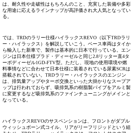
は、耐久性や走破性はもちろんのこと、充実した装備や多彩
な用途に応えるラインナップが高評価され大人気となってい
る。
では、TRDのラリー仕様ハイラックスREVO（以下TRDラリ
ー・ハイラックス）を解説していこう。ベース車両はタイか
ら輸入した新車で、製作は基本的に日本で行っている。エン
ジンは日本仕様プラド・ディーゼルと同じ2.8リッター直4タ
ーボディーゼル1GD-FTV型。ただし、現地の使用環境や燃
料事情などに合わせて日本仕様に装着されている尿素SCRは
搭載されていない。TRDラリー・ハイラックスのエンジン
は、排気量アップやターボ交換といった大掛かりなスープア
ップは行われておらず、吸排気系の樹脂製パイプをアルミ製
に変更するなど吸排気系のファインチューニングがメインと
なっている。
ハイラックスREVOのサスペンションは、フロントがダブル
ウィッシュボーン式コイル、リアがリーフリジッドという組