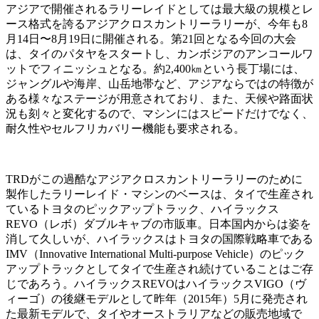
アジアで開催されるラリーレイドとしては最大級の規模とレ
ース格式を誇るアジアクロスカントリーラリーが、今年も8
月14日〜8月19日に開催される。第21回となる今回の大会
は、タイのパタヤをスタートし、カンボジアのアンコールワ
ットでフィニッシュとなる。約2,400㎞という長丁場には、
ジャングルや海岸、山岳地帯など、アジアならではの特徴が
ある様々なステージが用意されており、また、天候や路面状
況も刻々と変化するので、マシンにはスピードだけでなく、
耐久性やセルフリカバリー機能も要求される。
TRDがこの過酷なアジアクロスカントリーラリーのために
製作したラリーレイド・マシンのベースは、タイで生産され
ているトヨタのピックアップトラック、ハイラックス
REVO（レボ）ダブルキャブの市販車。日本国内からは姿を
消して久しいが、ハイラックスはトヨタの国際戦略車である
IMV（Innovative International Multi-purpose Vehicle）のピック
アップトラックとしてタイで生産され続けていることはご存
じであろう。ハイラックスREVOはハイラックスVIGO（ヴ
ィーゴ）の後継モデルとして昨年（2015年）5月に発売され
た最新モデルで、タイやオーストラリアなどの販売地域で