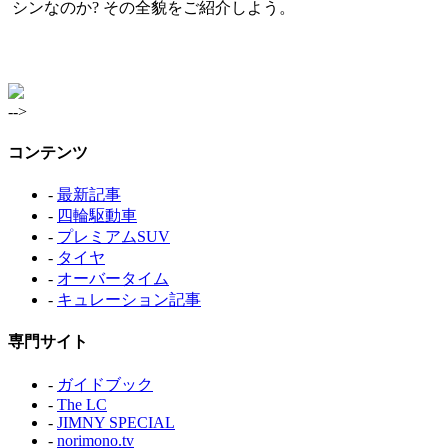
シンなのか? その全貌をご紹介しよう。
-->
コンテンツ
-
最新記事
-
四輪駆動車
-
プレミアムSUV
-
タイヤ
-
オーバータイム
-
キュレーション記事
専門サイト
-
ガイドブック
-
The LC
-
JIMNY SPECIAL
-
norimono.tv