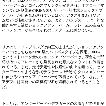
みわせ。TRDラリー・ハイラックスは、フロントサスのア
ッパーアームとコイルスプリングが変更され、オフロードマ
シンではお馴染みのKING製リザーバー別体式ショックアブ
ソーバーが組み合わされているほか、アクスルまわりやアー
ムなどに補強が施されている。また、バンプストッパー的な
働きをする補助ショックアブソーバーが、フレームの左右サ
イドメンバーからそれぞれのロアアームに伸びている。
リアのリーフスプリングは純正のままだが、ショックアブソ
ーバーはこちらもKING製のバイパスタイプを採用。300㎜
というストローク量のショックアブソーバーは、荷台を一部
切り抜いてフレームから延長された頑丈なマウントに装着さ
れている。また、走行安定性や快適性の向上を狙って、セン
ターアームのような形でデフケース上部からクロスメンバー
に伸びるショックアブソーバーが装着されている。なお、リ
アデフには開発中の新機構LSDが装着されているとのこと
だ。
下回りは、アンダーガードやデフガードの装着などで強化が