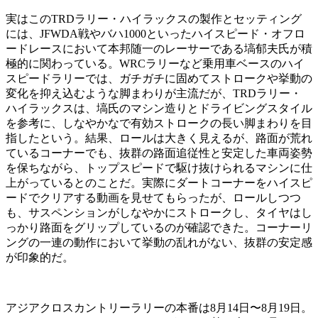
実はこのTRDラリー・ハイラックスの製作とセッティング
には、JFWDA戦やバハ1000といったハイスピード・オフロ
ードレースにおいて本邦随一のレーサーである塙郁夫氏が積
極的に関わっている。WRCラリーなど乗用車ベースのハイ
スピードラリーでは、ガチガチに固めてストロークや挙動の
変化を抑え込むような脚まわりが主流だが、TRDラリー・
ハイラックスは、塙氏のマシン造りとドライビングスタイル
を参考に、しなやかなで有効ストロークの長い脚まわりを目
指したという。結果、ロールは大きく見えるが、路面が荒れ
ているコーナーでも、抜群の路面追従性と安定した車両姿勢
を保ちながら、トップスピードで駆け抜けられるマシンに仕
上がっているとのことだ。実際にダートコーナーをハイスピ
ードでクリアする動画を見せてもらったが、ロールしつつ
も、サスペンションがしなやかにストロークし、タイヤはし
っかり路面をグリップしているのが確認できた。コーナーリ
ングの一連の動作において挙動の乱れがない、抜群の安定感
が印象的だ。
アジアクロスカントリーラリーの本番は8月14日〜8月19日。