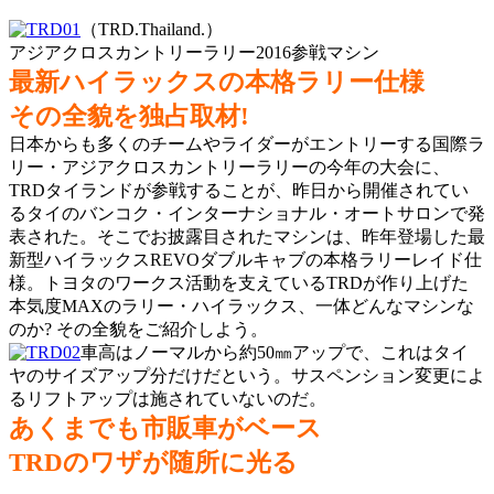
（TRD.Thailand.）
アジアクロスカントリーラリー2016参戦マシン
最新ハイラックスの本格ラリー仕様
その全貌を独占取材!
日本からも多くのチームやライダーがエントリーする国際ラ
リー・アジアクロスカントリーラリーの今年の大会に、
TRDタイランドが参戦することが、昨日から開催されてい
るタイのバンコク・インターナショナル・オートサロンで発
表された。そこでお披露目されたマシンは、昨年登場した最
新型ハイラックスREVOダブルキャブの本格ラリーレイド仕
様。トヨタのワークス活動を支えているTRDが作り上げた
本気度MAXのラリー・ハイラックス、一体どんなマシンな
のか? その全貌をご紹介しよう。
車高はノーマルから約50㎜アップで、これはタイ
ヤのサイズアップ分だけだという。サスペンション変更によ
るリフトアップは施されていないのだ。
あくまでも市販車がベース
TRDのワザが随所に光る