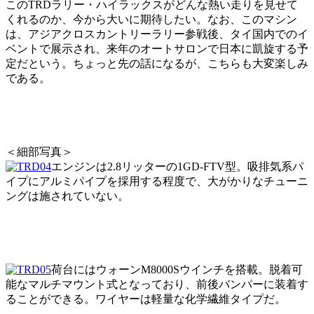
このTRDラリー・ハイラックスがどんな熱い走りを見せて
くれるのか、今から大いに期待したい。なお、このマシン
は、アジアクロスカントリーラリー参戦後、タイ国内でのイ
ベントで展示され、来年のオートサロンで日本に凱旋する予
定だという。ちょっと先の話になるが、こちらも大変楽しみ
である。
＜細部写真＞
エンジンは2.8リッターの1GD-FTV型。吸排気系パ
イプにアルミパイプを採用する程度で、大がかりなチューニ
ングは施されていない。
荷台にはウォーンM8000Sウインチを搭載。脱着可
能なマルチマウント式となっており、前後バンパーに装着す
ることができる。ワイヤーは軽量な化学繊維タイプだ。