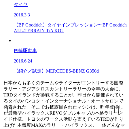
タイヤ
2016.3.3
【BF Goodrich】タイヤインプレッション〜BF Goodrich
ALL-TERRAIN T/A KO2
四輪駆動車
2016.6.24
【紹介／試走】MERCEDES-BENZ G350d
る国際
日本からも多くのチームやライダーがエントリーする
会に、
ラリー・アジアクロスカントリーラリーの今年の大会
れてい
TRDタイランドが参戦することが、昨日から開催され
ロンで
るタイのバンコク・インターナショナル・オートサロ
登場し
発表された。そこでお披露目されたマシンは、昨年登
<
>
リーレ
た最新型ハイラックスREVOダブルキャブの本格ラリ
が作り
イド仕様。トヨタのワークス活動を支えているTRDが
どんなマ
上げた本気度MAXのラリー・ハイラックス、一体どん