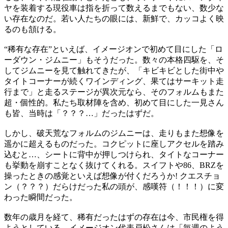
ヤを装着する現役車は指を折って数えるまでもない、数少な
い存在なのだ。若い人たちの眼には、新鮮で、カッコよく映
るのも頷ける。
“稀有な存在”といえば、イメージオンで初めて目にした「ロ
ーダウン・ジムニー」もそうだった。数々の本格四駆を、そ
してジムニーを見て触れてきたが、「キビキビとした街中や
タイトコーナーが続くワインディング、果てはサーキット走
行まで」と走るステージが異次元なら、そのフォルムもまた
超・個性的。私たち取材陣を含め、初めて目にした一見さん
も皆、当時は「？？？…」だったはずだ。
しかし、破天荒なフォルムのジムニーは、走りもまた想像を
遥かに超えるものだった。コクピットに座しアクセルを踏み
込むと…、シートに背中が押しつけられ、タイトなコーナー
も挙動を崩すことなく抜けてくれる。スイフトや86、BRZを
操ったときの感覚といえば想像が付くだろうか! クエスチョ
ン（？？？）だらけだった私の頭が、感嘆符（！！！）に変
わった瞬間だった。
数年の歳月を経て、稀有だったはずの存在は今、市民権を得
ようとしている。イメージオン代表戸松さんは「毎週のよう