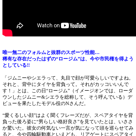
唯一無二のフォルムと抜群のスポーツ性能…
稀有な存在だったはずの“ロージム”は、今や市民権を得よう
としている!!
「ジムニーやシエラって、丸目で顔が可愛らしいですよね。
それと、背中にタイヤを背負って。それがカッコいいんで
す！」とは、この日“ロージム”（イメージオンでは、ローダ
ウンしたジムニー&シエラを総称して、そう呼んでいる）デ
ビューを果たしたモデル役のNさんだ。
“愛くるしい顔”はよく聞くフレーズだが、スペアタイヤを背
負った後ろ姿に“男らしい格好良さ”を見ていたとは、いささ
か驚いた。彼女の何気ない一言が気になって頭を巡らせてみ
ると、今や四輪駆動車といえども、リアゲートにスペアタイ