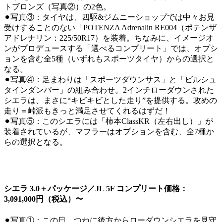
トブロンズ（写真②）の2色。
⚫︎写真③：タイヤは、四駆&ジムニーショップでは中々お見
受けすることのない「POTENZA Adrenalin RE004（ポテンザ
アドレナリン：225/50R17）を装着。ちなみに、イメージオ
ンがプロデュースする「選べるコンプリート」では、オプシ
ョンを含む全5種（いずれもスポーツタイヤ）からの選択と
なる。
⚫︎写真④：足まわりは「スポーツダウンサス」と「ビルシュ
タインダンパー」の組み合わせ。2インチローダウンされた
シエラは、まさに“キビキビとした走り”を提供する。攻めの
走り＝峠派もきっと満足させてくれるはずだ！
⚫︎写真⑤：このシエラには「柿本ClassKR（左右出し）」が
装着されているが、マフラーはオプションを含む、全7種か
らの選択となる。
シエラ 3.0＋パッケージ／JL 5F コンプリート価格：
3,091,000円（税込）〜
⚫︎写真①：この日、つねに後方からローダウンシエラを見守