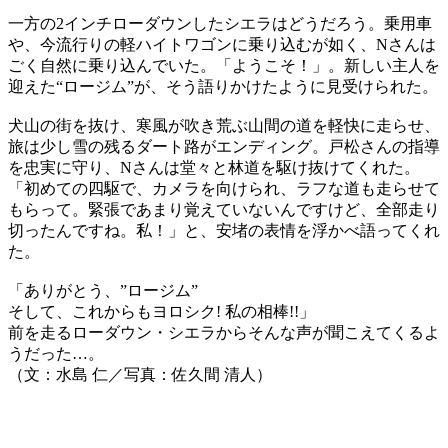
一方の2インチローダウンしたシエラはどうだろう。乗用車
や、今流行りの軽ハイトワゴンに乗り込むが如く、Nさんは
ごく自然に乗り込んでいた。「ようこそ！」。新しい主人を
迎えた“ロージム”が、そう語りかけたように見受けられた。
犬山の街を抜け、寒風が吹き荒ぶ山間の道を軽快に走らせ、
旅は少し雪の残るダート路がエンディング。戸松さんの指導
を忠実に守り、Nさんは堂々と林道を駆け抜けてくれた。
「初めての四駆で、カメラを向けられ、ラフな道も走らせて
もらって。緊張であまり覚えていないんですけど、全部走り
切ったんですね。私！」と、安堵の表情を浮かべ語ってくれ
た。
「ありがとう、”ロージム”
そして、これからもヨロシク! 私の相棒!!」
前を走るローダウン・シエラからそんな声が聞こえてくるよ
うだった…。
（文：水島 仁／写真：佐久間 清人）