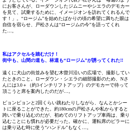
にお客さんが、ローダウンしたジムニーやシエラのデモカー
を見て、試乗するために、イメージオンを訪れてくれるんで
す！」。“ロージム”を始めたばかりの頃の希望に満ちた眼は
自信を宿らせ、戸松さんは“ロージムの今”を語ってくれ
た…。
私はアクセルを踏むだけ！
街中も、山間の道も、林道も“ロージム”が誘ってくれた!!
遠くに犬山の街並みを望む木曽川沿いの広場で、撮影してい
たときのこと。ローダウン・シエラの細部撮影のため、Nさ
んには3.0＋（約3インチリフトアップ）のデモカーで待って
頂こうと席を案内したのだが…。
ピョンピョンと2回くらい跳ねたりしながら、なんとかシー
トに座ることができた。約180cmの戸松さんや私からすると
跨いで乗り込むのだが、初めてのリフトアップ車両は、乗り
込むことにも慣れが必要だった。確かに、運転席のピラーに
は乗り込む時に使う“ハンドル”もなく…。