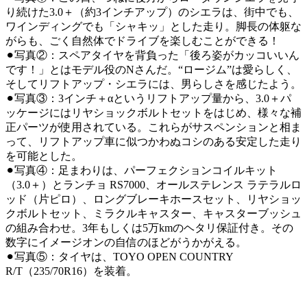
り続けた3.0＋（約3インチアップ）のシエラは、街中でも、
ワインディングでも「シャキッ」とした走り。脚長の体躯な
がらも、ごく自然体でドライブを楽しむことができる！
⚫︎写真②：スペアタイヤを背負った「後ろ姿がカッコいいん
です！」とはモデル役のNさんだ。“ロージム”は愛らしく、
そしてリフトアップ・シエラには、男らしさを感じたよう。
⚫︎写真③：3インチ＋αというリフトアップ量から、3.0＋パ
ッケージにはリヤショックボルトセットをはじめ、様々な補
正パーツが使用されている。これらがサスペンションと相ま
って、リフトアップ車に似つかわぬコシのある安定した走り
を可能とした。
⚫︎写真④：足まわりは、パーフェクションコイルキット
（3.0＋）とランチョ RS7000、オールステレンス ラテラルロ
ッド（片ピロ）、ロングブレーキホースセット、リヤショッ
クボルトセット、ミラクルキャスター、キャスターブッシュ
の組み合わせ。3年もしくは5万kmのヘタリ保証付き。その
数字にイメージオンの自信のほどがうかがえる。
⚫︎写真⑤：タイヤは、TOYO OPEN COUNTRY
R/T（235/70R16）を装着。