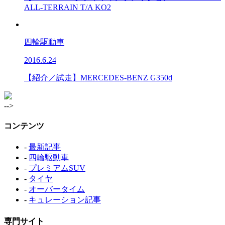
ALL-TERRAIN T/A KO2
四輪駆動車
2016.6.24
【紹介／試走】MERCEDES-BENZ G350d
-->
コンテンツ
-
最新記事
-
四輪駆動車
-
プレミアムSUV
-
タイヤ
-
オーバータイム
-
キュレーション記事
専門サイト