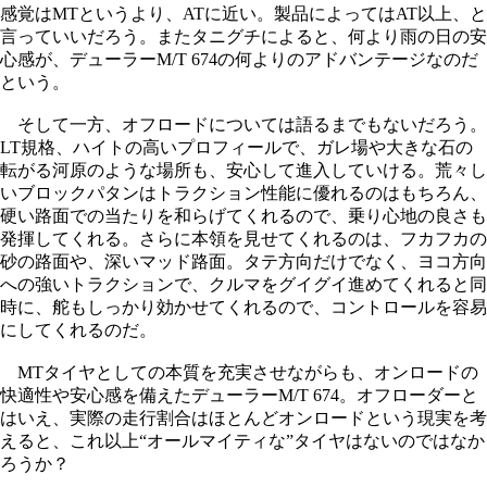
感覚はMTというより、ATに近い。製品によってはAT以上、と
言っていいだろう。またタニグチによると、何より雨の日の安
心感が、デューラーM/T 674の何よりのアドバンテージなのだ
という。
そして一方、オフロードについては語るまでもないだろう。
LT規格、ハイトの高いプロフィールで、ガレ場や大きな石の
転がる河原のような場所も、安心して進入していける。荒々し
いブロックパタンはトラクション性能に優れるのはもちろん、
硬い路面での当たりを和らげてくれるので、乗り心地の良さも
発揮してくれる。さらに本領を見せてくれるのは、フカフカの
砂の路面や、深いマッド路面。タテ方向だけでなく、ヨコ方向
への強いトラクションで、クルマをグイグイ進めてくれると同
時に、舵もしっかり効かせてくれるので、コントロールを容易
にしてくれるのだ。
MTタイヤとしての本質を充実させながらも、オンロードの
快適性や安心感を備えたデューラーM/T 674。オフローダーと
はいえ、実際の走行割合はほとんどオンロードという現実を考
えると、これ以上“オールマイティな”タイヤはないのではなか
ろうか？