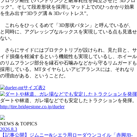
ブロック剛性でハンドリングと耐摩耗性を両立させた“3Dブロ
ック”。そして段差形状を採用しマッド上でのひっかかり効果
を生み出す“3Dラグ溝 & 3Dバットレス”。
これらをひっくるめて「3D形状パタン」と呼んでいるが、
と同時に、アグレッシブなルックスを実現している点も見逃せ
ない。
さらにサイドにはプロテクトリブが設けられ、見た目と、サ
イド損傷を軽減するという機能性も実現しているし、ホイール
のリムフランジ部分を縁石や石噛みなどから守るリムガードも
採用している。MTタイヤらしいアピアランスには、それなり
の理由がある、ということだ。
ダートや林道、ガレ場などでも安定したトラクションを発揮。
http://tire.bridgestone.co.jp/dueler
NEWS & TOPICS
2026.8.3
【記事公開】ジムニー&シエラ用ローダウンコイル「赤脚JB-