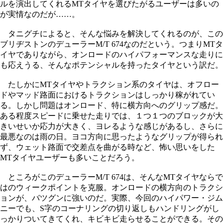
ルを演出してくれるMTタイヤを選びたがるユーザーは多いの
が実情なのだが……。
タニグチによると、そんな悩みを解決してくれるのが、この
ブリヂストンのデューラーM/T 674なのだという。つまりMTタ
イヤでありながら、オンロードのハイパフォーマンスな走りに
も応えうる、そんなポテンシャルを持ったタイヤという訳だ。
たしかにMTタイヤやトラクション系のタイヤは、オフロー
ドやマッド路面におけるトラクションはしっかり稼がれてい
る。しかし問題はオンロード、特に横方向へのグリップ感だ。
ある程度スピードに乗せた走りでは、１つ１つのブロックが大
きいせいか応力が大きく、ヨレるような感じがあるし、さらに
最悪なのは雨の日。ヨコ方向に思ったようなグリップが得られ
ず、ウェット路面で交差点を曲がる時など、怖い思いをした
MTタイヤユーザーも多いことだろう。
ところがこのデューラーM/T 674は、そんなMTタイヤならで
はのウィークポイントを克服。オンロードの横方向のトラクシ
ョンが、バツグンに強いのだ。実際、今回のハイパワー・ジム
ニーでも、S字のコーナリングの切り返しもハンドリングがし
っかりついてきてくれ、キビキビ走らせることができる。その