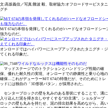
文:高坂義信／写真:難波 毅、取材協力:オフロードサービスタニ
グチ
M/T 674の本領を発揮してくれるのがハードなオフロード
強力なのだ。
オンロードではハイパワーにスープアップされたタニグチ・ジ
てくれる印象だ。
ワイルドなルックスは機能性そのものだ
マッドステージでのトラクションとハンドリング性能の確
保、優れた耐久性の実現、オンロードでの静粛性と乗り心地の
確保…これがデューラーM/T 674の特徴だが、そのためにトレ
ッドには独自の「3D形状パタン」が採用された。
センターブロックの壁を丸みのある形状にすることで、溝に
入り込んだ泥を掃き出しやすくする“3D主溝”。ショルダーブ
ロックの壁も丸みを持たせ、泥の排出効果を高めながら、高い