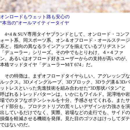
オンロードもウェット路も安心の
“本当の”オールマイティータイヤ
4×4 & SUV専用タイヤブランドとして、オンロード・コンフ
ォート系、同スポーツ系、オン＆オフロード・オールステージ
系と、指向の異なるラインアップを揃えているブリヂストン
「デューラー」シリーズ。その中でもとりわけ、４×４ファ
ン、あるいはオフロード好きユーザーからの支持が高いのが、
本格マッドタイヤ「デューラーM/T 674」だ。
その特徴は、まずオフロードタイヤらしい、アグレッシブな
ルックス。3Dメイングルーブ、3Dブロック、3Dラグ溝＆3Dバ
ットレスといった先進技術を組み合わせた“3D形状パタン”と
呼ばれるトレッドパターンは、いかにもワイルド。泥濘地や岩
場でのタフなポテンシャルを十分、予感させてくれる。またサ
イド部分も、プロテクトリブの荒々しいデザインが力強さを演
出しているだけでなく、実際、岩場などの走行でも、サイドの
損傷を軽減させる機能を発揮。見た目のゴツさはけっしてダテ
ではないのだ。