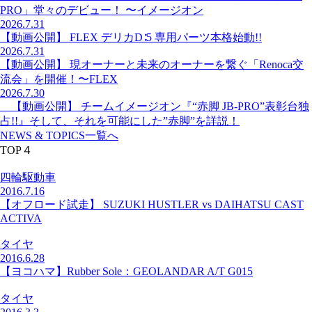
PRO」堂々のデビュー！ 〜イメージオン
2026.7.31
【動画公開】 FLEX デリカD∶5 専用パーツ本格始動!!
2026.7.31
【動画公開】 現オーナーと未来のオーナーを繋ぐ「Renoca交
流会」を開催！〜FLEX
2026.7.30
【動画公開】 チームイメージオン『“赤脚 JB-PRO”表彰台独
占!!』そして、それを可能にした”赤脚”を詳説！
NEWS & TOPICS一覧へ
TOP４
四輪駆動車
2016.7.16
【オフロード試走】 SUZUKI HUSTLER vs DAIHATSU CAST
ACTIVA
タイヤ
2016.6.28
【ヨコハマ】Rubber Sole：GEOLANDAR A/T G015
タイヤ