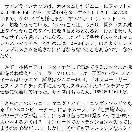
サイズラインナップは、カスタムしたジムニーにフィットす
る185/85R 16LTから、大型4×4をターゲットにしたLT265/75R
16まで、全8サイズを揃えるが、すべてがLT（ライトトラッ
ク）規格となっている。ということは、つまり、同クラスの純
正タイヤからこのタイヤに履き替えるとなると、ひとまわり大
きなサイズを選ぶことになる。したがって各サイズをクルマに
ジャストマッチさせるためには、2～3インチ、ほどよくリフト
アップカスタムを施さなければならないこともあるので、念の
ため。
さて、本格オフロードタイヤとして満足できるルックスと機
能を兼ね備えたデューラーM/T 674。では、実際のドライブフ
ィールはいかに？ 試乗はジムニーJB23、『オフロードサー
ビス・タニグチ』の手によってカスタムされた3インチアップ
仕様に装着して行った。サイズはもちろん、185/85R 16LTだ。
さらにこのジムニー、タニグチのチューニングメソッドであ
る「FINEコンピューター」によるスープアップも実施済み。
パワーアップが著しく、はっきり言ってMT系タイヤでは怖い
思いをするのでは？ オンロードでのトラクションを失ってし
まうのが心配だ……。しかし、それでもアブレッシブなスタイ