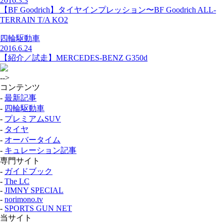
2016.3.3
【BF Goodrich】タイヤインプレッション〜BF Goodrich ALL-
TERRAIN T/A KO2
四輪駆動車
2016.6.24
【紹介／試走】MERCEDES-BENZ G350d
-->
コンテンツ
-
最新記事
-
四輪駆動車
-
プレミアムSUV
-
タイヤ
-
オーバータイム
-
キュレーション記事
専門サイト
-
ガイドブック
-
The LC
-
JIMNY SPECIAL
-
norimono.tv
-
SPORTS GUN NET
当サイト