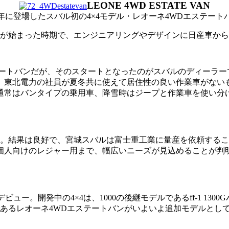
LEONE 4WD ESTATE VAN
79年に登場したスバル初の4×4モデル・レオーネ4WDエステート
が始まった時期で、エンジニアリングやデザインに日産車から
エステートバンだが、そのスタートとなったのがスバルのディー
は、東北電力の社員が夏冬共に使えて居住性の良い作業車がないも
通常はバンタイプの乗用車、降雪時はジープと作業車を使い分
実施。結果は良好で、宮城スバルは富士重工業に量産を依頼する
個人向けのレジャー用まで、幅広いニーズが見込めることが判
ビュー。開発中の4×4は、1000の後継モデルであるff-1 13
ルであるレオーネ4WDエステートバンがいよいよ追加モデルとし