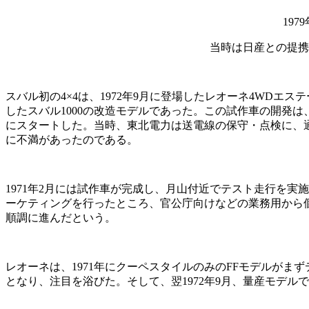
19
当時は日産との提携
スバル初の4×4は、1972年9月に登場したレオーネ4WD
したスバル1000の改造モデルであった。この試作車の開発
にスタートした。当時、東北電力は送電線の保守・点検に、
に不満があったのである。
1971年2月には試作車が完成し、月山付近でテスト走行を
ーケティングを行ったところ、官公庁向けなどの業務用から
順調に進んだという。
レオーネは、1971年にクーペスタイルのみのFFモデルがまずデ
となり、注目を浴びた。そして、翌1972年9月、量産モデ