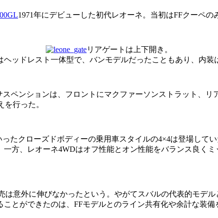
1971年にデビューした初代レオーネ。当初はFFクーペの
リアゲートは上下開き。
はヘッドレスト一体型で、バンモデルだったこともあり、内装
搭載。サスペンションは、フロントにマクファーソンストラット、
えを行った。
といったクローズドボディーの乗用車スタイルの4×4は登場し
一方、レオーネ4WDはオフ性能とオン性能をバランス良くミ
販売は意外に伸びなかったという。やがてスバルの代表的モデル
ことができたのは、FFモデルとのライン共有化や余計な装備を