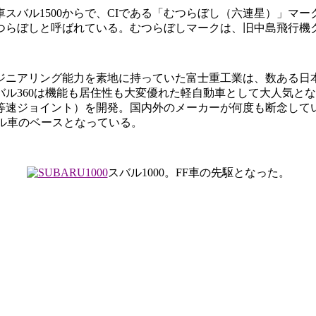
スバル1500からで、CIである「むつらぼし（六連星）」マーク
つらぼしと呼ばれている。むつらぼしマークは、旧中島飛行機
ジニアリング能力を素地に持っていた富士重工業は、数ある日
ル360は機能も居住性も大変優れた軽自動車として大人気となっ
等速ジョイント）を開発。国内外のメーカーが何度も断念して
ル車のベースとなっている。
スバル1000。FF車の先駆となった。