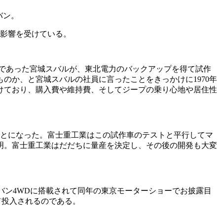
バン。
影響を受けている。
ラーであった宮城スバルが、東北電力のバックアップを得て試作
のか、と宮城スバルの社員に言ったことをきっかけに1970年
けており、購入費や維持費、そしてジープの乗り心地や居住性
ことになった。富士重工業はこの試作車のテストと平行してマ
明。富士重工業はだだちに量産を決定し、その後の開発も大変
00Gバン4WDに搭載されて同年の東京モーターショーでお披露目
て投入されるのである。