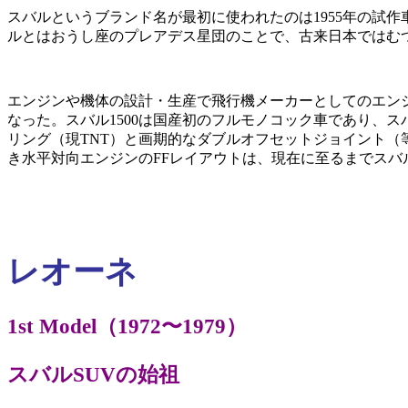
スバルというブランド名が最初に使われたのは1955年の試作車
ルとはおうし座のプレアデス星団のことで、古来日本ではむ
エンジンや機体の設計・生産で飛行機メーカーとしてのエン
なった。スバル1500は国産初のフルモノコック車であり、スバ
リング（現TNT）と画期的なダブルオフセットジョイント（
き水平対向エンジンのFFレイアウトは、現在に至るまでスバ
レオーネ
1st Model（1972〜1979）
スバルSUVの始祖