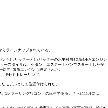
かりラインナップされている。
ジンも1.6リッターと1.8リッターの水平対向4気筒OHVエンジン
ィースタイルは、セダン、エステートバンでスタートしたが、
水平対向4気筒エンジンも設定された。
ト、後セミトレーリング。
視したモデルとして位置付けられた。
スバル ツーリングワゴン」の誕生である。さらに11月には、
。このように4×4モデルの機能アップと装備の充実が急速に進むに