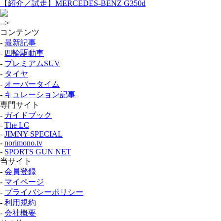
【紹介／試走】MERCEDES-BENZ G350d
-->
コンテンツ
-
最新記事
-
四輪駆動車
-
プレミアムSUV
-
タイヤ
-
オーバータイム
-
キュレーション記事
専門サイト
-
ガイドブック
-
The LC
-
JIMNY SPECIAL
-
norimono.tv
-
SPORTS GUN NET
当サイト
-
会員登録
-
マイページ
-
プライバシーポリシー
-
利用規約
-
会社概要