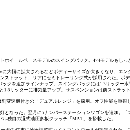
トホイールベースモデルのスイングバック。4×4モデルもしっ
,620㎜に大幅に拡大されるなどボディーサイズが大きくなり、エン
ンストラット、リアにセミトレーリング式が採用された。ボデ
バックを追加ラインナップ。スイングバックには1.3リッター
ーと1.8リッターに排気量アップ。サスペンションは前ストラッ
ステムは副変速機付きの「デュアルレンジ」を採用。オフ性能を重
目4灯となった。翌月に5ナンバーステーションワゴンを追加。「
スバル独自の湿式油圧多板クラッチ「MP-T」を搭載した。
4×4ターボのAT車に油圧調整式ハイトコントロールが設定された