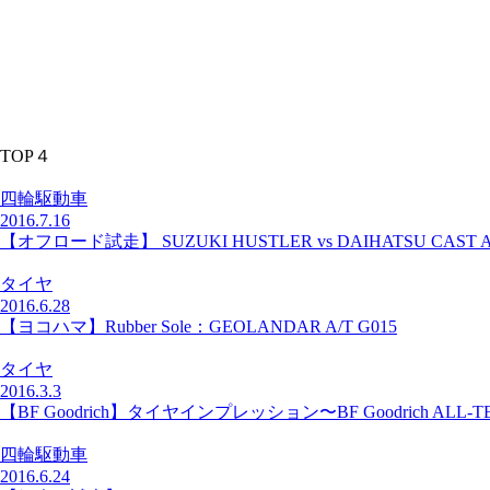
TOP４
四輪駆動車
2016.7.16
【オフロード試走】 SUZUKI HUSTLER vs DAIHATSU CAST A
タイヤ
2016.6.28
【ヨコハマ】Rubber Sole：GEOLANDAR A/T G015
タイヤ
2016.3.3
【BF Goodrich】タイヤインプレッション〜BF Goodrich ALL-TER
四輪駆動車
2016.6.24