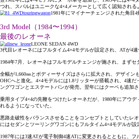
つれ、スバルはユニークな4×4メーカーとして広く認知される
1981年にマイナーチェンジされた角
3rd Model（1984〜1994）
最後のレオーネ
LEONE SEDAN 4WD
3代目レオーネにはフルタイム4×4モデルが設定され、ATが4
1984年7月、レオーネはフルモデルチェンジが施され、まず
全幅が1,660㎜とボディーサイズはさらに拡大され、デザインも
OHCへと進化。4×4モデルには1.8リッターが搭載され、4
ングワゴンとエステートバンが発売。翌年にはクーペも追加さ
乗用タイプ4×4の先鞭をつけたレオーネだが、1980年にア
れるようになっていた。
悪路走破性をバランスさせることをコンセプトとしていたレオー
にはセダンとツーリングワゴンにもフルタイム4×4モデルが設
1987年には3速ATが電子制御4速ATに変更されるとともに、