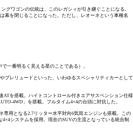
ーリングワゴンの伝統は、このレガシィが引き継ぐことになる。
歴史は幕を閉じることになった。ただし、レオーネという車種名
中で一番明るく見える星のことである）。
アやプレリュードといった、いわゆるスペシャリティカーとして
3速ATを搭載。ハイトコントロール付きエアサスペンション仕様
TO-4WD」を搭載。フルタイム4×4の台頭に対抗した。
ーネ専用となる2.7リッター水平対向6気筒エンジンも搭載。この
な4×4システムを採用。現在のSUVの主流となっている統合制