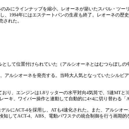
モデルのみにラインナップを縮小。レオーネが築いたスバル・ツ
了し、1994年にはエステートバンの生産も終了。レオーネの
販売された。
ルとして位置付けられていた（アルシオーネとはむつらぼしの
ーペ、アルシオーネを発売する。当時大人気となっていたシルビ
おり、エンジンは1.8リッターの水平対向4気筒で、5速MTと
レーキ、ワイパー操作と連動して自動的に4×4に切り替わる「AU
モデルにACT-4を採用し、ATも4速化された。また、アルシオ
検知してACT-4、ABS、電動パワステの統合制御を行う画期的