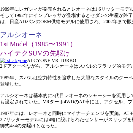
1989年にレガシィが発売されるとレオーネは1.6リッター
そして1992年にインプレッサが登場するとセダンの生産が終
は、日産ADバンのOEM供給モデルに使用され、2002年まで
アルシオーネ
1st Model（1985〜1991）
ハイテクSUVの先駆け
ALCYONE VR TURBO
2ドアクーペながら、アルシオーネはスバルのフラッグ的モデ
1985年、スバルは空力特性を追求した大胆なスタイルのク
登場した。
アルシオーネは基本的に3代目レオーネのシャーシーを流用して
も設定されていた。VRターボ4WDのAT車には、アクセル、ブ
1987年には、レオーネと同時にマイナーチェンジを実施。AT
2.7リッターモデルには4輪に設けられたセンサーがスリップを
御式4×4の先駆けとなった。