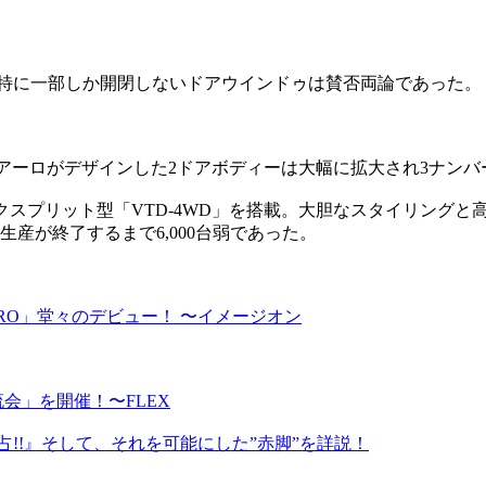
。特に一部しか開閉しないドアウインドゥは賛否両論であった。
ウジアーロがデザインした2ドアボディーは大幅に拡大され3ナン
クスプリット型「VTD-4WD」を搭載。大胆なスタイリング
生産が終了するまで6,000台弱であった。
RO」堂々のデビュー！ 〜イメージオン
流会」を開催！〜FLEX
独占!!』そして、それを可能にした”赤脚”を詳説！