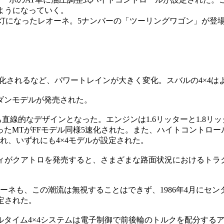
ようになっていく。
目4灯になったレオーネ。5ナンバーの「ツーリングワゴン」が登
速化されるなど、パワートレインが大きく変化。スバルの4×4は
セダンモデルが発売された。
直線的なデザインとなった。エンジンは1.6リッターと1.8リッ
速だったMTがFFモデル同様5速化された。また、ハイトコント
れ、いずれにも4×4モデルが設定された。
ウディがクアトロを発売すると、さまざまな路面状況におけるトラ
ネも、この潮流は無視することはできず、1986年4月にセンタ
定された。
フルタイム4×4システムは電子制御で前後輪のトルクを配分するア