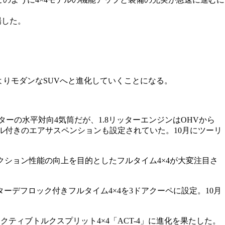
場した。
よりモダンなSUVへと進化していくことになる。
ターの水平対向4気筒だが、1.8リッターエンジンはOHVから
ロール付きのエアサスペンションも設定されていた。10月にツーリ
クション性能の向上を目的としたフルタイム4×4が大変注目さ
ーデフロック付きフルタイム4×4を3ドアクーペに設定。10月
クティブトルクスプリット4×4「ACT-4」に進化を果たした。