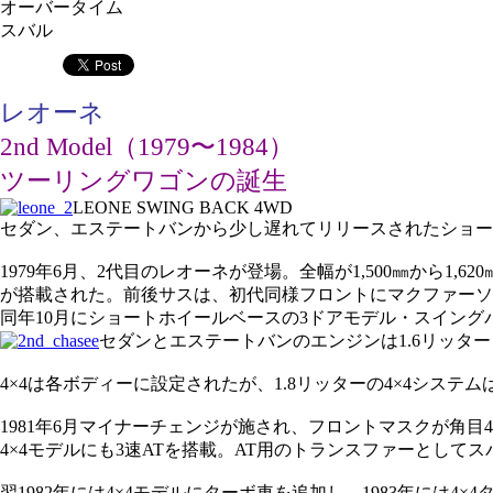
オーバータイム
スバル
レオーネ
2nd Model（1979〜1984）
ツーリングワゴンの誕生
LEONE SWING BACK 4WD
セダン、エステートバンから少し遅れてリリースされたショー
1979年6月、2代目のレオーネが登場。全幅が1,500㎜から1
が搭載された。前後サスは、初代同様フロントにマクファーソ
同年10月にショートホイールベースの3ドアモデル・スイング
セダンとエステートバンのエンジンは1.6リッタ
4×4は各ボディーに設定されたが、1.8リッターの4×4シ
1981年6月マイナーチェンジが施され、フロントマスクが角
4×4モデルにも3速ATを搭載。AT用のトランスファーとして
翌1982年には4×4モデルにターボ車を追加し、1983年には