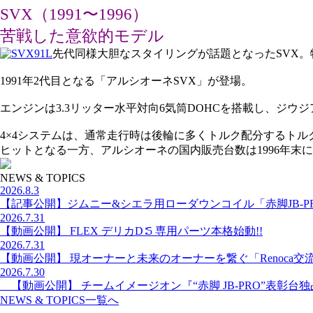
SVX（1991〜1996）
苦戦した意欲的モデル
先代同様大胆なスタイリングが話題となったSVX
1991年2代目となる「アルシオーネSVX」が登場。
エンジンは3.3リッター水平対向6気筒DOHCを搭載し、ジ
4×4システムは、通常走行時は後輪に多くトルク配分するトル
ヒットとなる一方、アルシオーネの国内販売台数は1996年末に
NEWS & TOPICS
2026.8.3
【記事公開】ジムニー&シエラ用ローダウンコイル「赤脚JB-P
2026.7.31
【動画公開】 FLEX デリカD∶5 専用パーツ本格始動!!
2026.7.31
【動画公開】 現オーナーと未来のオーナーを繋ぐ「Renoca交
2026.7.30
【動画公開】 チームイメージオン『“赤脚 JB-PRO”表彰台
NEWS & TOPICS一覧へ