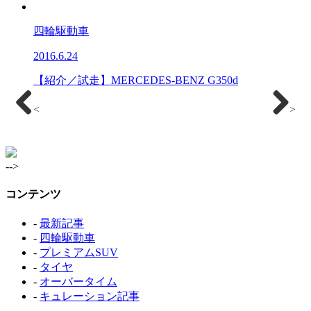
四輪駆動車
2016.6.24
【紹介／試走】MERCEDES-BENZ G350d
<
>
-->
コンテンツ
-
最新記事
-
四輪駆動車
-
プレミアムSUV
-
タイヤ
-
オーバータイム
-
キュレーション記事