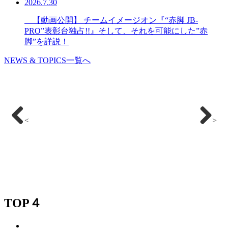
2026.7.30
【動画公開】 チームイメージオン『“赤脚 JB-
PRO”表彰台独占!!』そして、それを可能にした”赤
脚”を詳説！
NEWS & TOPICS一覧へ
<
>
TOP４