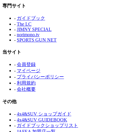
専門サイト
-
ガイドブック
-
The LC
-
JIMNY SPECIAL
-
norimono.tv
-
SPORTS GUN NET
当サイト
-
会員登録
-
マイページ
-
プライバシーポリシー
-
利用規約
-
会社概要
その他
-
4x4&SUV ショップガイド
-
4x4&SUV GUIDEBOOK
-
ガイドブックショップリスト
-
JAFEA 加盟店一覧