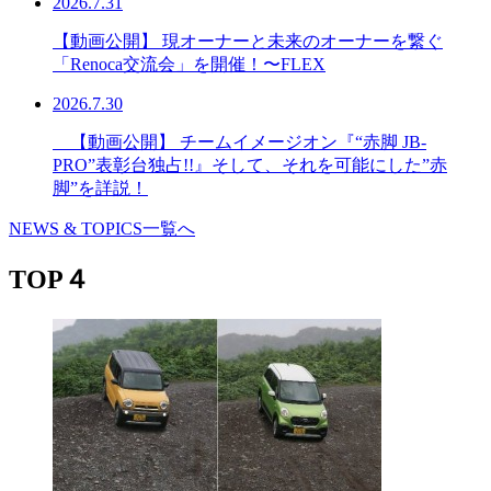
2026.7.31
【動画公開】 現オーナーと未来のオーナーを繋ぐ
「Renoca交流会」を開催！〜FLEX
2026.7.30
【動画公開】 チームイメージオン『“赤脚 JB-
PRO”表彰台独占!!』そして、それを可能にした”赤
脚”を詳説！
NEWS & TOPICS一覧へ
TOP４