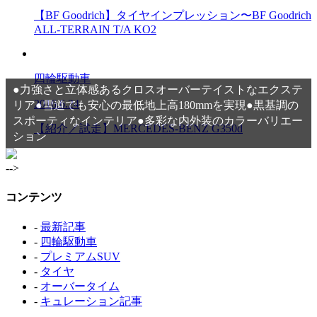
【BF Goodrich】タイヤインプレッション〜BF Goodrich
ALL-TERRAIN T/A KO2
四輪駆動車
●力強さと立体感あるクロスオーバーテイストなエクステ
2016.6.24
リア●雪道でも安心の最低地上高180mmを実現●黒基調の
スポーティなインテリア●多彩な内外装のカラーバリエー
【紹介／試走】MERCEDES-BENZ G350d
ション
-->
コンテンツ
-
最新記事
-
四輪駆動車
-
プレミアムSUV
-
タイヤ
-
オーバータイム
-
キュレーション記事