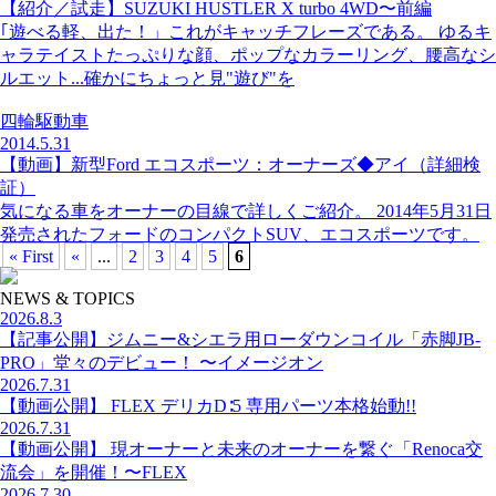
【紹介／試走】SUZUKI HUSTLER X turbo 4WD〜前編
｢遊べる軽、出た！」これがキャッチフレーズである。 ゆるキ
ャラテイストたっぷりな顔、ポップなカラーリング、腰高なシ
ルエット...確かにちょっと見"遊び"を
四輪駆動車
2014.5.31
【動画】新型Ford エコスポーツ：オーナーズ◆アイ（詳細検
証）
気になる車をオーナーの目線で詳しくご紹介。 2014年5月31日
発売されたフォードのコンパクトSUV、エコスポーツです。
« First
«
...
2
3
4
5
6
NEWS & TOPICS
2026.8.3
【記事公開】ジムニー&シエラ用ローダウンコイル「赤脚JB-
PRO」堂々のデビュー！ 〜イメージオン
2026.7.31
【動画公開】 FLEX デリカD∶5 専用パーツ本格始動!!
2026.7.31
【動画公開】 現オーナーと未来のオーナーを繋ぐ「Renoca交
流会」を開催！〜FLEX
2026.7.30