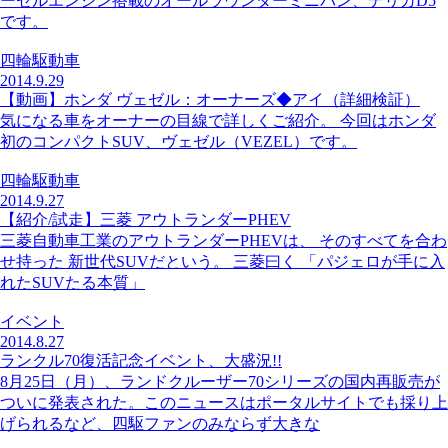
ーゼルエンジン搭載のオールラウンダーミニバン、デリカD5
です。
四輪駆動車
2014.9.29
【動画】ホンダ ヴェゼル：オーナーズ◆アイ（詳細検証）
気になる車をオーナーの目線で詳しくご紹介。 今回はホンダ
初のコンパクトSUV、ヴェゼル（VEZEL）です。
四輪駆動車
2014.9.27
【紹介/試走】三菱 アウトランダーPHEV
三菱自動車工業のアウトランダーPHEVは、 そのすべてを合わ
せ持った 新世代SUVだという。 三菱曰く 「パジェロが手に入
れたSUVたる本質」
イベント
2014.8.27
ランクル70復活記念イベント、大盛況!!
8月25日（月）、ランドクルーザー70シリーズの国内再販売が
ついに発表された。このニュースはポータルサイトでも採り上
げられるなど、四駆ファンのみならず大きな