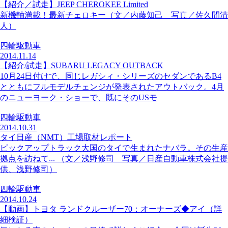
【紹介／試走】JEEP CHEROKEE Limited
新機軸満載！最新チェロキー（文／内藤知己 写真／佐久間清
人）
四輪駆動車
2014.11.14
【紹介/試走】SUBARU LEGACY OUTBACK
10月24日付けで、同じレガシィ・シリーズのセダンであるB4
とともにフルモデルチェンジが発表されたアウトバック。4月
のニューヨーク・ショーで、既にそのUSモ
四輪駆動車
2014.10.31
タイ日産（NMT）工場取材レポート
ピックアップトラック大国のタイで生まれたナバラ。その生産
拠点を訪ねて... （文／浅野修司 写真／日産自動車株式会社提
供、浅野修司）
四輪駆動車
2014.10.24
【動画】トヨタ ランドクルーザー70：オーナーズ◆アイ（詳
細検証）