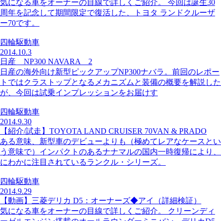
気になる車をオーナーの目線で詳しくご紹介。 今回は誕生30
周年を記念して期間限定で復活した、トヨタ ランドクルーザ
ー70です。
四輪駆動車
2014.10.3
日産 NP300 NAVARA 2
日産の海外向け新型ピックアップNP300ナバラ。前回のレポー
トではクラストップとなるメカニズムと装備の概要を解説した
が、今回は試乗インプレッションをお届けす
四輪駆動車
2014.9.30
【紹介/試走】TOYOTA LAND CRUISER 70VAN & PRADO
ある意味、新型車のデビューよりも（極めてレアなケースとい
う意味で）インパクトのあるナナマルの国内一時復帰により、
にわかに注目されているランクル・シリーズ。
四輪駆動車
2014.9.29
【動画】三菱デリカ D5：オーナーズ◆アイ（詳細検証）
気になる車をオーナーの目線で詳しくご紹介。 クリーンディ