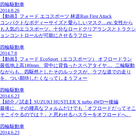
四輪駆動車
2014.8.26
【動画】フォード エコスポーツ 林道Run First Attack
コンパクトなボディーサイズと愛らしいマスク…etc.女性から
も人気のエコスポーツ­。十分なロードクリアランスとトラクシ
ョンコントロールが可能にさせるラフロー
四輪駆動車
2014.7.8
【動画】フォード EcoSport（エコスポーツ） オフロードラン
最低地上高180mm、背中に背負ったスペアタイヤ...。二輪駆動
ながらも、四駆然­としたそのルックスが、ラフな道での走り
を、つい期待したくなってしまうフォー
四輪駆動車
2014.6.23
【紹介／試走】SUZUKI HUSTLER X turbo 4WD〜後編
最後に、その腰高なフォルムだけでも「オフロードだってそこ
そこイケるのでは？」と思わせるハスラーをオフロードへ。
四輪駆動車
2014.6.23