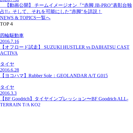
【動画公開】 チームイメージオン『“赤脚 JB-PRO”表彰台独
占!!』そして、それを可能にした”赤脚”を詳説！
NEWS & TOPICS一覧へ
TOP４
四輪駆動車
2016.7.16
【オフロード試走】 SUZUKI HUSTLER vs DAIHATSU CAST
ACTIVA
タイヤ
2016.6.28
【ヨコハマ】Rubber Sole：GEOLANDAR A/T G015
タイヤ
2016.3.3
【BF Goodrich】タイヤインプレッション〜BF Goodrich ALL-
TERRAIN T/A KO2
四輪駆動車
2016.6.24
【紹介／試走】MERCEDES-BENZ G350d