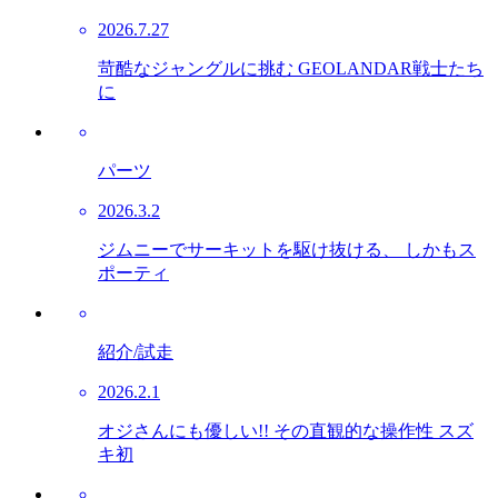
2026.7.27
苛酷なジャングルに挑む GEOLANDAR戦士たち
に
パーツ
2026.3.2
ジムニーでサーキットを駆け抜ける、 しかもス
ポーティ
紹介/試走
2026.2.1
オジさんにも優しい!! その直観的な操作性 スズ
キ初