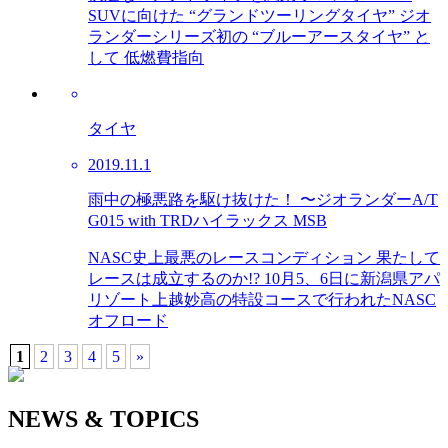
SUVに向けた “グランドツーリングタイヤ” ジオ
ランダーシリーズ初の “ブルーアースタイヤ” と
して 低燃費指向
タイヤ
2019.11.1
雨中の極悪路を駆け抜けた！ 〜ジオランダーA/T
G015 with TRDハイラックス MSB
NASC史上最悪のレースコンディション 果たして
レースは成立するのか!? 10月5、6日に新潟県アパ
リゾート上越妙高の特設コースで行われたNASC
オフロード
1
2
3
4
5
»
NEWS & TOPICS