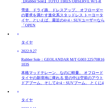
【Rubber Sole】TOYO TIRES OBSERVE W/T-R
雪道、ドライ路、ドレスアップ。 オフローダー
の要求を満たす進化系スタッドレス トーヨータ
イヤ、といえば、最近の4×4・SUVユーザーなら
「OPEN
タイヤ
2022.9.27
Rubber Sole：GEOLANDAR M/T G003 225/70R16
103S
本格マッドテレーン、なのに軽量。 オフロード
タイヤの新境地に痺れる 世の中は空前のアウト
ドアブーム、そして4×4・SUVブーム。 とくに4
タイヤ