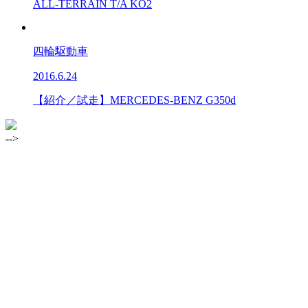
ALL-TERRAIN T/A KO2
四輪駆動車
2016.6.24
【紹介／試走】MERCEDES-BENZ G350d
-->
コンテンツ
-
最新記事
-
四輪駆動車
-
プレミアムSUV
-
タイヤ
-
オーバータイム
-
キュレーション記事
専門サイト